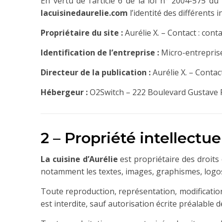
En vertu de l’article 6 de la loi n° 2004-575 du
lacuisinedaurelie.com
l’identité des différents 
Propriétaire du site :
Aurélie X.
– Contact :
conta
Identification de l’entreprise :
Micro-entrepris
Directeur de la publication :
Aurélie X.
– Contact
Hébergeur :
O2Switch – 222 Boulevard Gustave F
2 – Propriété intellectue
La cuisine d’Aurélie
est propriétaire des droits 
notamment les textes, images, graphismes, logos,
Toute reproduction, représentation, modification,
est interdite, sauf autorisation écrite préalable 