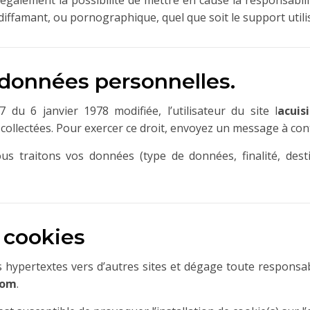
également la possibilité de mettre en cause la responsabilit
 diffamant, ou pornographique, quel que soit le support utili
 données personnelles.
du 6 janvier 1978 modifiée, l’utilisateur du site l
acuis
collectées. Pour exercer ce droit, envoyez un message à con
s traitons vos données (type de données, finalité, desti
t cookies
s hypertextes vers d’autres sites et dégage toute responsab
com
.