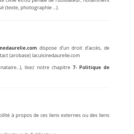
é civile et/ou pénale de l’utilisateur, notamment
sé (texte, photographie …).
inedaurelie.com
dispose d’un droit d’accès, de
tact (arobase) lacuisinedaurelie.com
nataire…), lisez notre chapitre
7- Politique de
ilité à propos de ces liens externes ou des liens