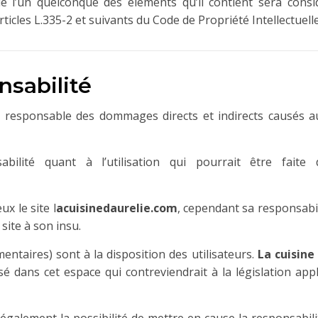
e l’un quelconque des éléments qu’il contient sera cons
cles L.335-2 et suivants du Code de Propriété Intellectuelle
nsabilité
esponsable des dommages directs et indirects causés au mat
bilité quant à l’utilisation qui pourrait être fait
x le site l
acuisinedaurelie.com
, cependant sa responsabi
site à son insu.
ntaires) sont à la disposition des utilisateurs.
La cuisine
dans cet espace qui contreviendrait à la législation appli