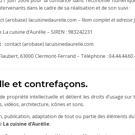
 21 juin 2004 pour la confiance dans l’économie numérique,
intervenants dans le cadre de sa réalisation et de son suivi :
ct (arobase) lacuisinedaurelie.com
–
Nom complet et adresse f
e
La cuisine d’Aurélie
– SIREN :
983242231
 :
contact (arobase) lacuisinedaurelie.com
.
laubert, 63000 Clermont-Ferrand – Téléphone : 04.44.44.60.
lle et contrefaçons.
de propriété intellectuelle et détient les droits d’usage sur 
 vidéos, architecture, icônes et sons.
 publication, adaptation de tout ou partie des éléments du s
de
La cuisine d’Aurélie
.