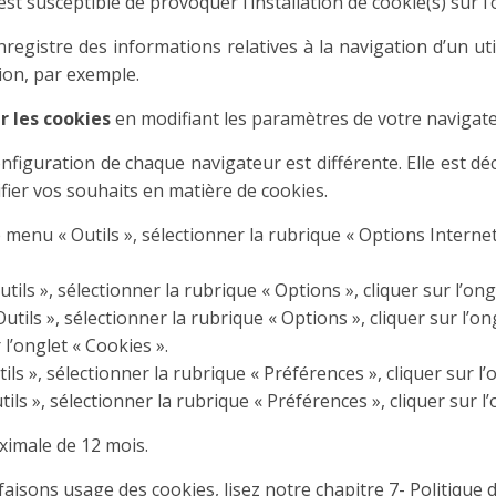
est susceptible de provoquer l’installation de cookie(s) sur l’o
 enregistre des informations relatives à la navigation d’un u
ion, par exemple.
r les cookies
en modifiant les paramètres de votre navigate
onfiguration de chaque navigateur est différente. Elle est dé
ier vos souhaits en matière de cookies.
 menu « Outils », sélectionner la rubrique « Options Internet »
tils », sélectionner la rubrique « Options », cliquer sur l’ongl
tils », sélectionner la rubrique « Options », cliquer sur l’on
l’onglet « Cookies ».
ils », sélectionner la rubrique « Préférences », cliquer sur l’o
ls », sélectionner la rubrique « Préférences », cliquer sur l’
aximale de
12
mois.
aisons usage des cookies, lisez notre chapitre 7- Politique de