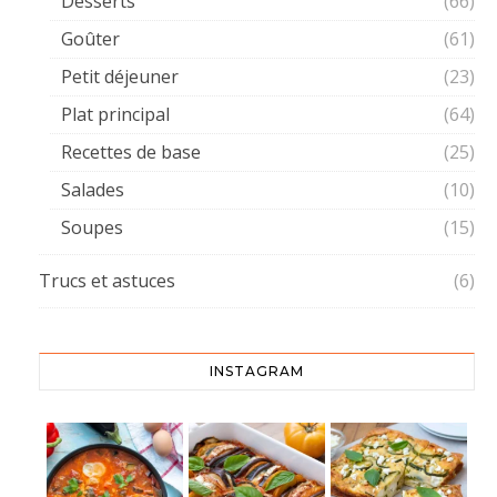
Desserts
(66)
Goûter
(61)
Petit déjeuner
(23)
Plat principal
(64)
Recettes de base
(25)
Salades
(10)
Soupes
(15)
Trucs et astuces
(6)
INSTAGRAM