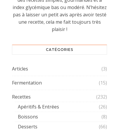
des recettes simples, gourmandes et à
index glycémique bas ou modéré. N’hésitez
pas à laisser un petit avis après avoir testé
une recette, cela me fait toujours très
plaisir !
CATÉGORIES
Articles
(3)
Fermentation
(15)
Recettes
(232)
Apéritifs & Entrées
(26)
Boissons
(8)
Desserts
(66)