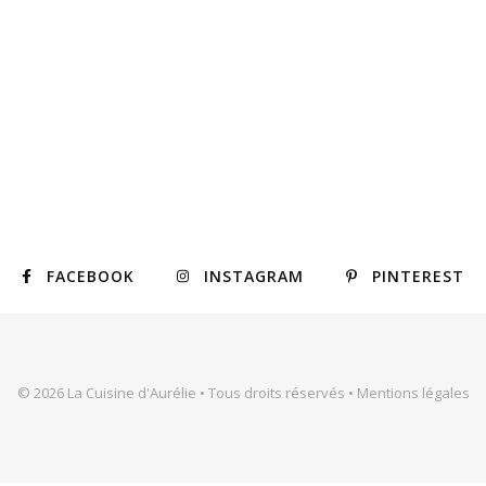
FACEBOOK
INSTAGRAM
PINTEREST
© 2026 La Cuisine d'Aurélie • Tous droits réservés •
Mentions légales