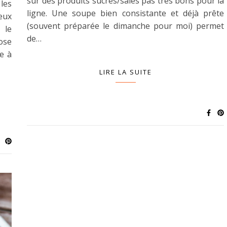
sur des produits sucrés/salés pas très bons pour la
les
ligne. Une soupe bien consistante et déjà prête
eux
(souvent préparée le dimanche pour moi) permet
 le
de…
ose
e à
LIRE LA SUITE