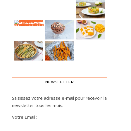
Carpaccio de poisson blanc au piment d’Espelette
Cette semaine, les températures grimpent… l'occa
La nice cream : la glace la plus simple de l’ét
La tarte de saison à ne pas manquer Cette tarte
Et si vous prépariez des frites maison plus sain
NEWSLETTER
Saisissez votre adresse e-mail pour recevoir la
newsletter tous les mois.
Votre Email :