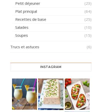
Petit déjeuner
(23)
Plat principal
(64)
Recettes de base
(25)
Salades
(10)
Soupes
(15)
Trucs et astuces
(6)
INSTAGRAM
Piña colada
Une recette simple qui sent bon l’Italie et les
⁣ Une base d'ananas frais, de lait de
Pain de poisson maison : moelleux, savoureux et