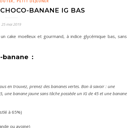
,
OÛTER
PETIT DÉJEUNER
CHOCO-BANANE IG BAS
25 mai 2019
r un cake moelleux et gourmand, à indice glycémique bas, sans
o-banane :
 vous en trouvez, prenez des bananes vertes. Bon à savoir : une
35, une banane jaune sans tâche possède un IG de 45 et une banane
estlé à 65%)
mande ou avoine)