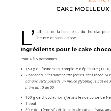
,
DESSERTS
G
CAKE MOELLEUX 
L’
alliance de la banane et du chocolat pou
beurre et sans lactose.
Ingrédients pour le cake choc
Pour 4 à 5 personnes
150 g de farine semi-complète d’épeautre (T110)
2 bananes.
Elles doivent être fermes, sans tâche. Si
banane verte possède un indice glycémique bas de 
mûre un IG de 55…
100 g de chocolat noir (j’ai pris le noir corsé de N
1 oeuf
50 g de crème végétale spéciale cuisine (soja, a