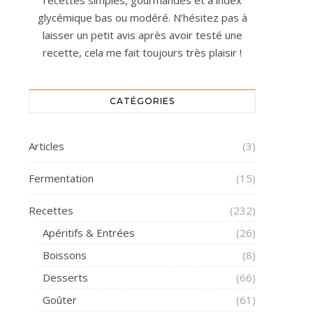
recettes simples, gourmandes et à index
glycémique bas ou modéré. N’hésitez pas à
laisser un petit avis après avoir testé une
recette, cela me fait toujours très plaisir !
CATÉGORIES
Articles
(3)
Fermentation
(15)
Recettes
(232)
Apéritifs & Entrées
(26)
Boissons
(8)
Desserts
(66)
Goûter
(61)