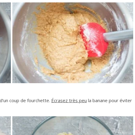
d’un coup de fourchette.
Écrasez très peu
la banane pour éviter