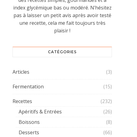
des recettes simples, gourmandes et à
index glycémique bas ou modéré. N’hésitez
pas à laisser un petit avis après avoir testé
une recette, cela me fait toujours très
plaisir !
CATÉGORIES
Articles
(3)
Fermentation
(15)
Recettes
(232)
Apéritifs & Entrées
(26)
Boissons
(8)
Desserts
(66)