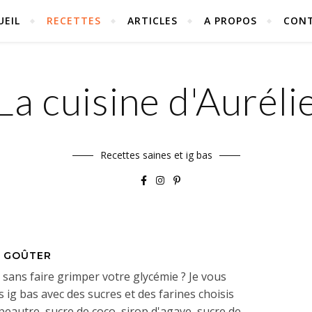
UEIL
RECETTES
ARTICLES
A PROPOS
CON
La cuisine d'Auréli
Recettes saines et ig bas
GOÛTER
sans faire grimper votre glycémie ? Je vous
 ig bas avec des sucres et des farines choisis
peautre, sucre de coco, sirop d'agave, sucre de