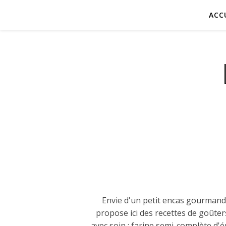
ACC
Envie d'un petit encas gourmand 
propose ici des recettes de goûters
avec soin : farine semi-complète d'é