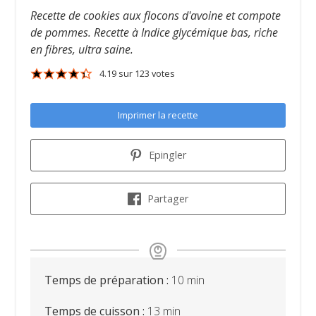
Recette de cookies aux flocons d'avoine et compote
de pommes. Recette à Indice glycémique bas, riche
en fibres, ultra saine.
4.19
sur
123
votes
Imprimer la recette
Epingler
Partager
minutes
Temps de préparation :
10
min
minutes
Temps de cuisson :
13
min