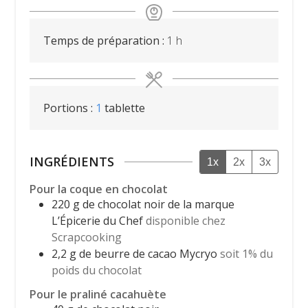
heure
Temps de préparation :
1
h
Portions :
1
tablette
INGRÉDIENTS
1x
2x
3x
Pour la coque en chocolat
220
g
de chocolat noir de la marque
L’Épicerie du Chef
disponible chez
Scrapcooking
2,2
g
de beurre de cacao Mycryo
soit 1% du
poids du chocolat
Pour le praliné cacahuète