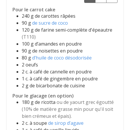
Pour le carrot cake
240
g
de carottes râpées
90
g
de sucre de coco
120
g
de farine semi-complète d'épeautre
(T110)
100
g
d’amandes en poudre
90
g
de noisettes en poudre
80
g
d’huile de coco désodorisée
2
oeufs
2
c. à café
de cannelle en poudre
1
c. à café
de gingembre en poudre
2
g
de bicarbonate de cuisine
Pour le glacage (en option)
180
g
de ricotta
ou de yaourt grec égoutté
(10% de matière grasse min pour qu'il soit
bien crémeux et épais).
2
c. à soupe
de sirop d’agave
1
c. à café
de vanille liquide