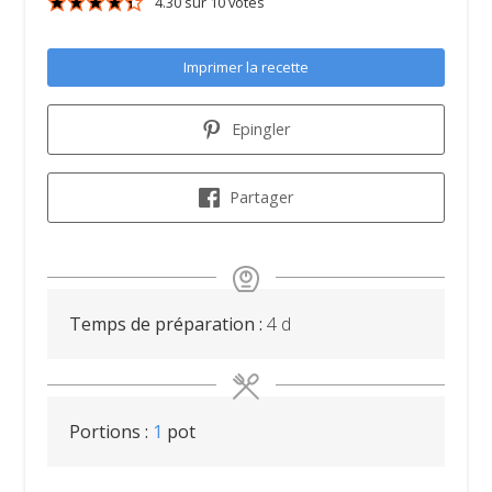
4.30
sur
10
votes
Imprimer la recette
Epingler
Partager
days
Temps de préparation :
4
d
Portions :
1
pot